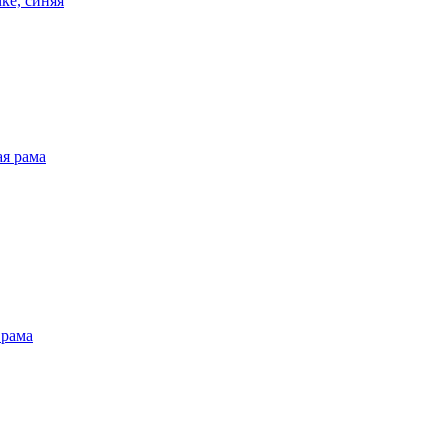
ке, синяя
ая рама
 рама