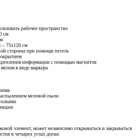
ользовать рабочее пространство
0 см
см
 – 75х120 см
авой стороны при помощи петель
покрытием
 крепления информации с помощью магнитов
 мелом в виде маркера
ажима
распылением меловой пыли
голками
секции
оковой элемент, может независимо открываться и закрываться
стия в четырех углах доски