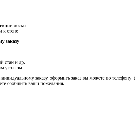
секции доски
и к стене
у заказу
й стан и др.
им уголком
ивидуальному заказу, оформить заказ вы можете по телефону: (495
ожете сообщить ваши пожелания.