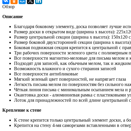
Обзор
Описание
Благодаря боковому элементу, доска позволяет лучше исп
Размер доски в открытом виде (ширина х высота): 225х12
Размер центральной секции (ширина х высота): 150х120 
Размер боковой двухсторонней секции (ширина х высота):
Боковая подвижная секция крепится к центральной с пр
Три рабочих поверхности зеленого цвета с полимерным 
Все поверхности магнитно-меловые для письма мелом и
Подходят для записей, как обычным мелом, так и жидким
Возможность влажного и сухого стирания записей
Все поверхности антибликовые
Мягкий зеленый цвет поверхностей, не напрягает глаза
Легкость письма мелом по поверхностям без сильного н
Чёткая линия письма с минимальным осыпанием мела и 
Окантовка доски - алюминиевая рамка с пластиковыми у
Лоток для принадлежностей по всей длине центральной 
Крепление к стене
К стене крепится только центральный элемент доски, а б
Крепится на стену 4-мя саморезами вставленными в отвер