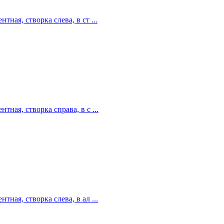
ная, створка слева, в ст ...
ная, створка справа, в с ...
ная, створка слева, в ал ...