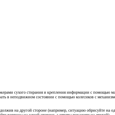
ркерами сухого стирания и крепления информации с помощью маг
ровать в неподвижном состоянии с помощью колесиков с механиз
родолжив на другой стороне (например, ситуацию обрисуйте на о
айте вопросы на одной стороне, а ответы покажите на другой)