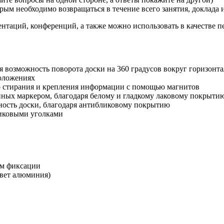
орым необходимо возвращаться в течение всего занятия, доклада
нтаций, конференций, а также можно использовать в качестве 
ся возможность поворота доски на 360 градусов вокруг горизонт
положениях
о стирания и крепления информации с помощью магнитов
анных маркером, благодаря белому и гладкому лаковому покрыти
ность доски, благодаря антибликовому покрытию
стиковыми уголками
ом фиксации
цвет алюминия)