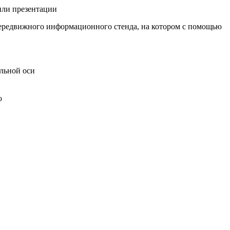
 или презентации
передвижного информационного стенда, на котором с помощью
альной оси
ю