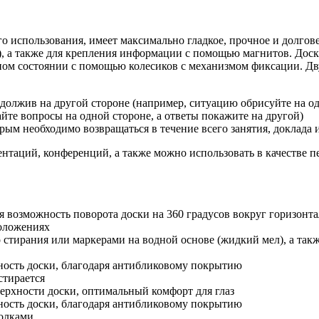
го использования, имеет максимально гладкое, прочное и долго
, а также для крепления информации с помощью магнитов. Доска
жном состоянии с помощью колесиков с механизмом фиксации. Дв
родолжив на другой стороне (например, ситуацию обрисуйте на о
айте вопросы на одной стороне, а ответы покажите на другой)
орым необходимо возвращаться в течение всего занятия, доклада
нтаций, конференций, а также можно использовать в качестве 
ся возможность поворота доски на 360 градусов вокруг горизонт
положениях
о стирания или маркерами на водной основе (жидкий мел), а та
ность доски, благодаря антибликовому покрытию
стирается
ерхности доски, оптимальный комфорт для глаз
ность доски, благодаря антибликовому покрытию
голками