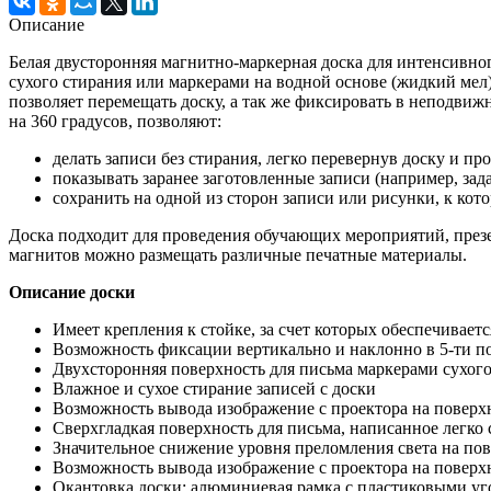
Описание
Белая двусторонняя магнитно-маркерная доска для интенсивно
сухого стирания или маркерами на водной основе (жидкий мел)
позволяет перемещать доску, а так же фиксировать в неподви
на 360 градусов, позволяют:
делать записи без стирания, легко перевернув доску и п
показывать заранее заготовленные записи (например, зад
сохранить на одной из сторон записи или рисунки, к кот
Доска подходит для проведения обучающих мероприятий, презе
магнитов можно размещать различные печатные материалы.
Описание доски
Имеет крепления к стойке, за счет которых обеспечивает
Возможность фиксации вертикально и наклонно в 5-ти 
Двухсторонняя поверхность для письма маркерами сухог
Влажное и сухое стирание записей с доски
Возможность вывода изображение с проектора на поверх
Сверхгладкая поверхность для письма, написанное легко 
Значительное снижение уровня преломления света на пов
Возможность вывода изображение с проектора на поверх
Окантовка доски: алюминиевая рамка с пластиковыми у