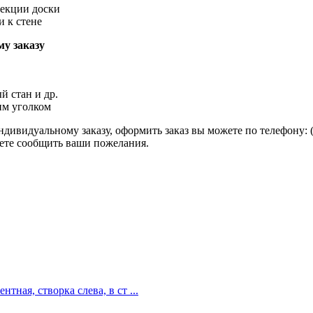
секции доски
и к стене
у заказу
й стан и др.
им уголком
ивидуальному заказу, оформить заказ вы можете по телефону: (495
ожете сообщить ваши пожелания.
ная, створка слева, в ст ...