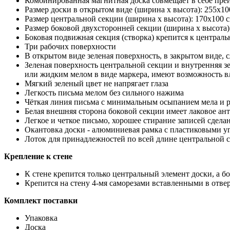
Комбинированная магнитная доска совмещает в себе пре
Размер доски в открытом виде (ширина х высота): 255х10
Размер центральной секции (ширина х высота): 170х100 
Размер боковой двухсторонней секции (ширина х высота)
Боковая подвижная секция (створка) крепится к централ
Три рабочих поверхности
В открытом виде зеленая поверхность, в закрытом виде, сл
Зеленая поверхность центральной секции и внутренняя 
или жидким мелом в виде маркера, имеют возможность в
Мягкий зеленый цвет не напрягает глаза
Легкость письма мелом без сильного нажима
Чёткая линия письма с минимальным осыпанием мела и 
Белая внешняя сторона боковой секции имеет лаковое а
Легкое и четкое письмо, хорошее стирание записей сдел
Окантовка доски - алюминиевая рамка с пластиковыми у
Лоток для принадлежностей по всей длине центральной 
Крепление к стене
К стене крепится только центральный элемент доски, а б
Крепится на стену 4-мя саморезами вставленными в отвер
Комплект поставки
Упаковка
Доска