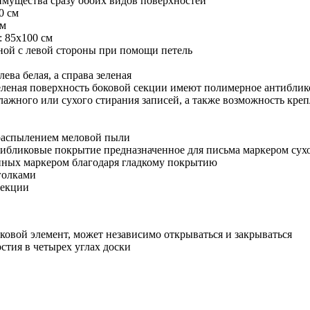
имущества сразу обоих видов поверхностей
0 см
см
: 85х100 см
ьной с левой стороны при помощи петель
ева белая, а справа зеленая
зеленая поверхность боковой секции имеют полимерное антибли
лажного или сухого стирания записей, а также возможность кр
распылением меловой пыли
нтибликовые покрытие предназначенное для письма маркером су
анных маркером благодаря гладкому покрытию
голками
секции
оковой элемент, может независимо открываться и закрываться
стия в четырех углах доски